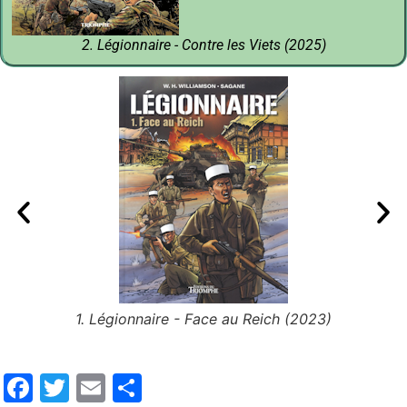
2. Légionnaire - Contre les Viets (2025)
)
1. Légionnaire - Face au Reich (2023)
Le 
Facebook
Twitter
Email
Partager