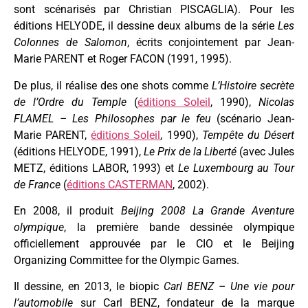
sont scénarisés par Christian PISCAGLIA). Pour les
éditions HELYODE, il dessine deux albums de la série
Les
Colonnes de Salomon
, écrits conjointement par Jean-
Marie PARENT et Roger FACON (1991, 1995).
De plus, il réalise des one shots comme
L’Histoire secrète
de l’Ordre du Temple
(
éditions Soleil
, 1990),
Nicolas
FLAMEL – Les Philosophes par le feu
(scénario Jean-
Marie PARENT,
éditions Soleil
, 1990),
Tempête du Désert
(éditions HELYODE, 1991),
Le Prix de la Liberté
(avec Jules
METZ, éditions LABOR, 1993) et
Le Luxembourg au Tour
de France
(
éditions CASTERMAN
, 2002).
En 2008, il produit
Beijing 2008 La Grande Aventure
olympique
, la première bande dessinée olympique
officiellement approuvée par le CIO et le Beijing
Organizing Committee for the Olympic Games.
Il dessine, en 2013, le biopic
Carl BENZ – Une vie pour
l’automobile
sur Carl BENZ, fondateur de la marque