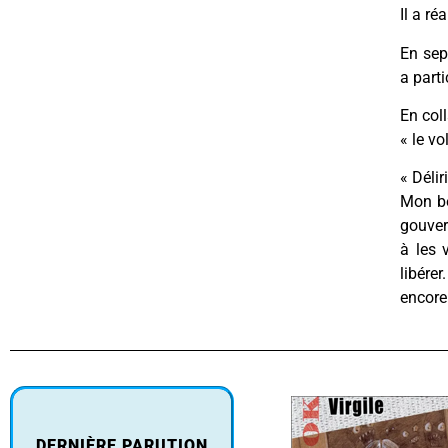
Il a r
En sep
a parti
En coll
« le vo
« Délir
Mon bé
gouver
à les 
libére
encore
DERNIÈRE PARUTION