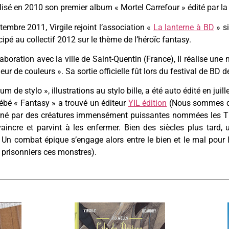
éalisé en 2010 son premier album « Mortel Carrefour » édité par l
tembre 2011, Virgile rejoint l’association «
La lanterne à BD
» si
cipé au collectif 2012 sur le thème de l’héroïc fantasy.
aboration avec la ville de Saint-Quentin (France), Il réalise une
leur de couleurs ». Sa sortie officielle fût lors du festival de BD 
ium de stylo », illustrations au stylo bille, a été auto édité en juil
bé « Fantasy » a trouvé un éditeur
YIL édition
(Nous sommes da
né par des créatures immensément puissantes nommées les TI
vaincre et parvint à les enfermer. Bien des siècles plus tard,
r. Un combat épique s’engage alors entre le bien et le mal pour l
 prisonniers ces monstres).