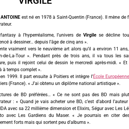
VIRGILE
e ANTOINE
est né en 1978 à Saint-Quentin (France). Il mène de f
rateur.
fantasy à l’hyperréalisme, l’univers de
Virgile
se décline tou
cé à dessiner… depuis l’âge de cinq ans ».
iente vraiment vers le neuvième art alors qu’il a environ 11 ans,
n-de-La-Tour ». Pendant près de trois ans, il va tous les sa
ure, puis il rejoint celui de dessin le mercredi après-midi. « Et
là à temps complet ».
 en 1999. Il part ensuite à Poitiers et intègre l’
École Européenne
iers (France). « J’ai obtenu un diplôme national artistique ».
ctures de BD préférées… « Ce ne sont pas des BD mais plut
trateur : « Quand je vais acheter une BD, c’est d’abord l’auteur 
A avec sa 22 millième dimension et Elixirs, Ségur avec Les Lé
to avec Les Gardiens du Maser. « Je pourrais en citer de
ement forts mais qui sortent peu d’albums ».