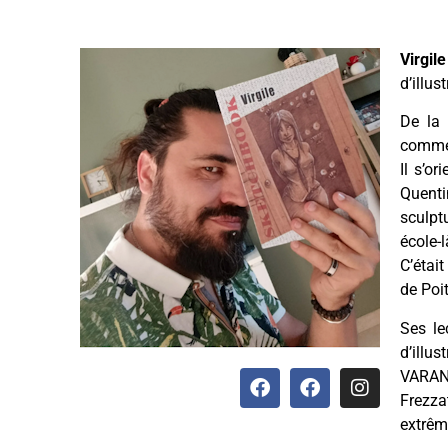
Virgil
d’illust
De la 
commen
Il s’or
Quenti
sculpt
école-
C’était
de Poit
Ses le
d’illus
VARAND
Frezza
extrêm