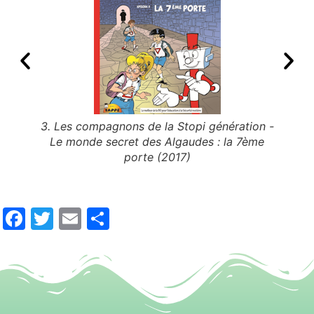
24)
3. Les compagnons de la Stopi génération -
2. Le
Le monde secret des Algaudes : la 7ème
Le m
porte (2017)
Facebook
Twitter
Email
Partager