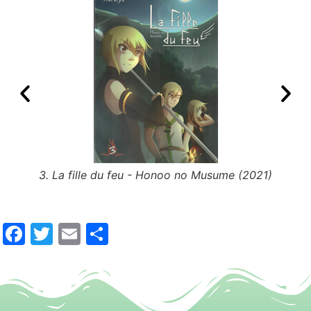
sume
3. La fille du feu - Honoo no Musume (2021)
2. La
Facebook
Twitter
Email
Partager