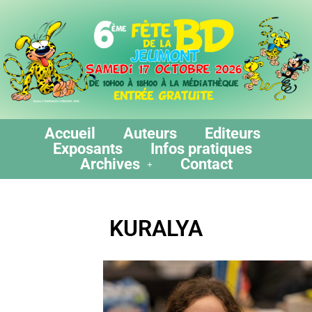
Accueil
Auteurs
Editeurs
Exposants
Infos pratiques
Archives
Contact
KURALYA