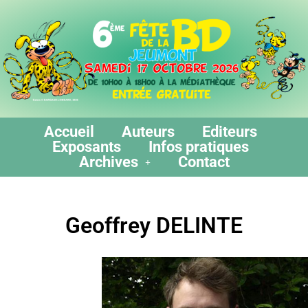
Accueil
Auteurs
Editeurs
Exposants
Infos pratiques
Archives
Contact
Geoffrey DELINTE