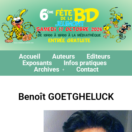
Accueil
Auteurs
Editeurs
Exposants
Infos pratiques
Archives
Contact
Benoît GOETGHELUCK